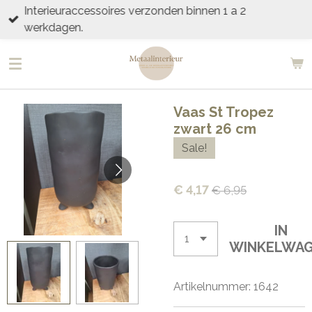
Interieuraccessoires verzonden binnen 1 a 2
Ga
werkdagen.
direct
naar
de
hoofdinhoud
Vaas St Tropez
zwart 26 cm
Sale!
€ 4,17
€ 6,95
IN
WINKELWA
Artikelnummer:
1642