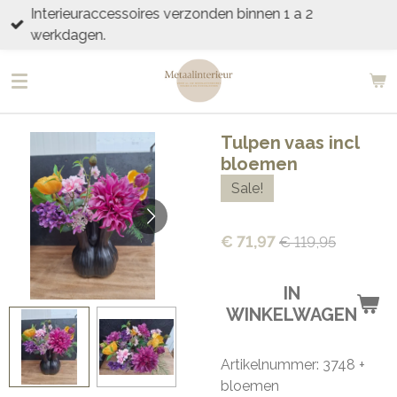
Interieuraccessoires verzonden binnen 1 a 2
Ga
werkdagen.
direct
naar
de
hoofdinhoud
Tulpen vaas incl
bloemen
Sale!
€ 71,97
€ 119,95
IN
WINKELWAGEN
Artikelnummer:
3748 +
bloemen