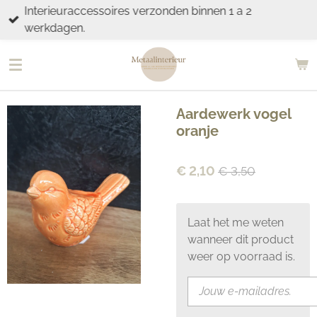
Interieuraccessoires verzonden binnen 1 a 2
Ga
werkdagen.
direct
naar
de
hoofdinhoud
Aardewerk vogel
oranje
€ 2,10
€ 3,50
Laat het me weten
wanneer dit product
weer op voorraad is.