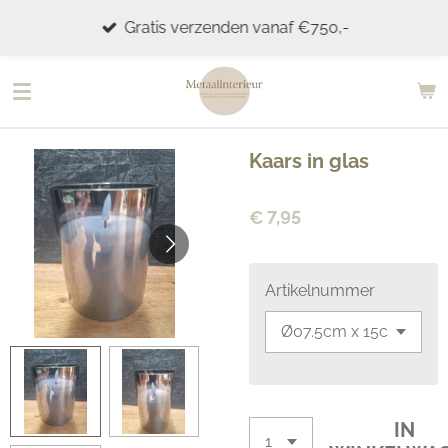
Ga
Gratis verzenden vanaf €750,-
direct
naar
de
hoofdinhoud
Kaars in glas
€ 7,95
Artikelnummer
IN