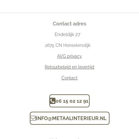
Contact adres
Endeldijk
27
2675
CN Honselersdijk
AVG privacy
Retourbeleid en levertijd
Contact
06 15 02 12 91
INFO
@
METAALINTERIEUR.N
L