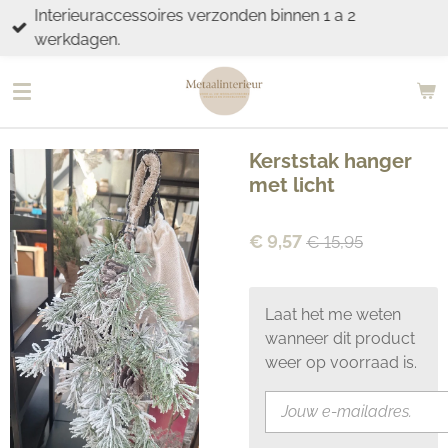
Interieuraccessoires verzonden binnen 1 a 2
Ga
werkdagen.
direct
naar
de
hoofdinhoud
Kerststak hanger
met licht
€ 9,57
€ 15,95
Laat het me weten
wanneer dit product
weer op voorraad is.