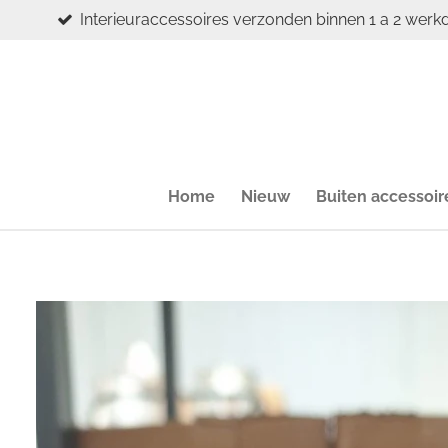
Interieuraccessoires verzonden binnen 1 a 2 werk
Ga
direct
naar
de
hoofdinhoud
Home
Nieuw
Buiten accessoir