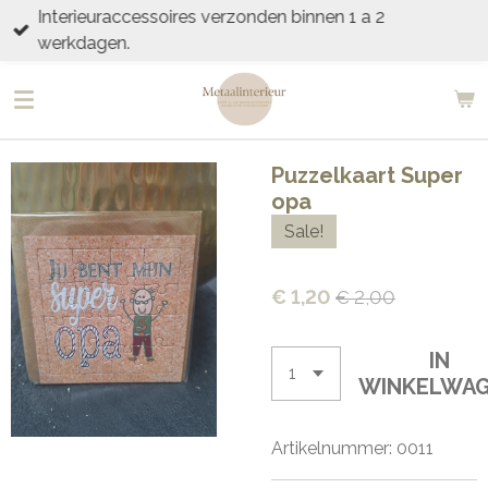
Interieuraccessoires verzonden binnen 1 a 2
Ga
werkdagen.
direct
naar
de
hoofdinhoud
Puzzelkaart Super
opa
Sale!
€ 1,20
€ 2,00
IN
WINKELWA
Artikelnummer:
0011