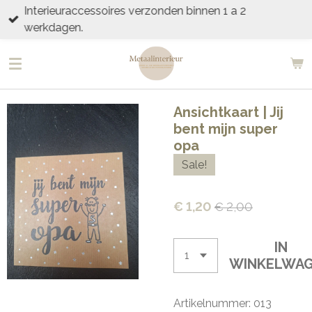
Interieuraccessoires verzonden binnen 1 a 2
Ga
werkdagen.
direct
naar
de
hoofdinhoud
Ansichtkaart | Jij
bent mijn super
opa
Sale!
€ 1,20
€ 2,00
IN
WINKELWA
Artikelnummer:
013