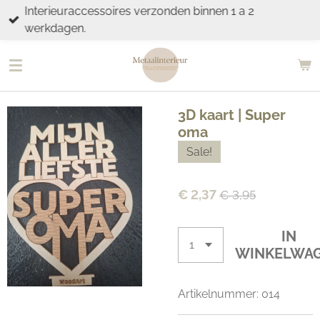
Interieuraccessoires verzonden binnen 1 a 2
Ga
werkdagen.
direct
naar
de
hoofdinhoud
3D kaart | Super
oma
Sale!
€ 2,37
€ 3,95
IN
WINKELWA
Artikelnummer:
014