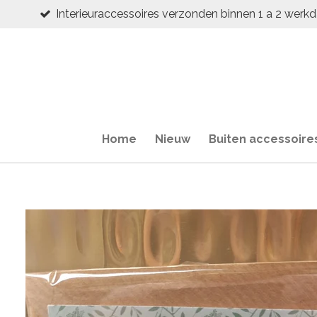
Interieuraccessoires verzonden binnen 1 a 2 werk
Ga
direct
naar
de
hoofdinhoud
Home
Nieuw
Buiten accessoire