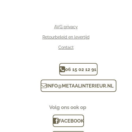
AVG privacy
Retourbeleid en levertijd
Contact
06 15 02 12 91
INFO
@
METAALINTERIEUR.N
L
Volg ons ook op
FACEBOOK