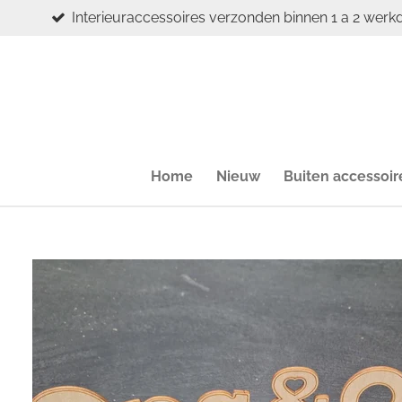
Interieuraccessoires verzonden binnen 1 a 2 werk
Ga
direct
naar
de
hoofdinhoud
Home
Nieuw
Buiten accessoir