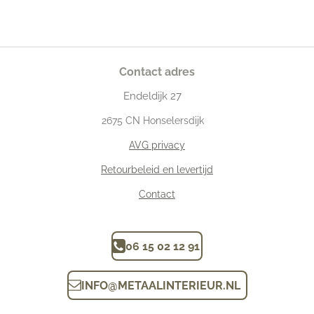
Contact adres
Endeldijk
27
2675
CN Honselersdijk
AVG privacy
Retourbeleid en levertijd
Contact
06 15 02 12 91
INFO
@
METAALINTERIEUR.N
L