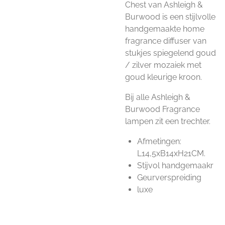
Chest van Ashleigh &
Burwood is een stijlvolle
handgemaakte home
fragrance diffuser van
stukjes spiegelend goud
/ zilver mozaiek met
goud kleurige kroon.
Bij alle Ashleigh &
Burwood Fragrance
lampen zit een trechter.
Afmetingen:
L14,5xB14xH21CM.
Stijvol handgemaakr
Geurverspreiding
luxe