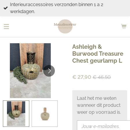
Interieuraccessoires verzonden binnen 1 a 2
Ga
werkdagen.
direct
naar
de
hoofdinhoud
Ashleigh &
Burwood Treasure
Chest geurlamp L
€ 27,90
€ 46,50
Laat het me weten
wanneer dit product
weer op voorraad is.