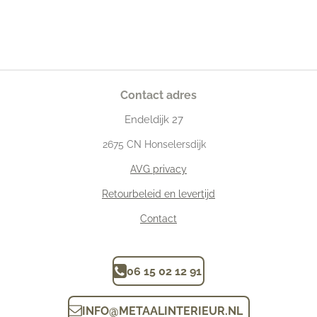
Contact adres
Endeldijk
27
2675
CN Honselersdijk
AVG privacy
Retourbeleid en levertijd
Contact
06 15 02 12 91
INFO
@
METAALINTERIEUR.N
L