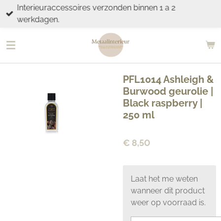
Interieuraccessoires verzonden binnen 1 a 2
Ga
werkdagen.
direct
naar
de
hoofdinhoud
PFL1014 Ashleigh &
Burwood geurolie |
Black raspberry |
250 ml
€ 8,50
Laat het me weten
wanneer dit product
weer op voorraad is.