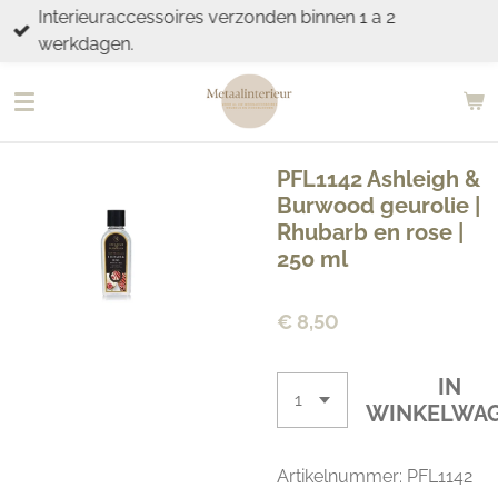
Interieuraccessoires verzonden binnen 1 a 2
Ga
werkdagen.
direct
naar
de
hoofdinhoud
PFL1142 Ashleigh &
Burwood geurolie |
Rhubarb en rose |
250 ml
€ 8,50
IN
WINKELWA
Artikelnummer:
PFL1142