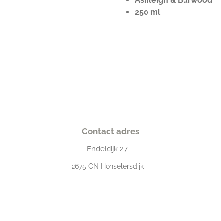
Ashleigh & Burwood
250 ml
Contact adres
Endeldijk
27
2675
CN Honselersdijk