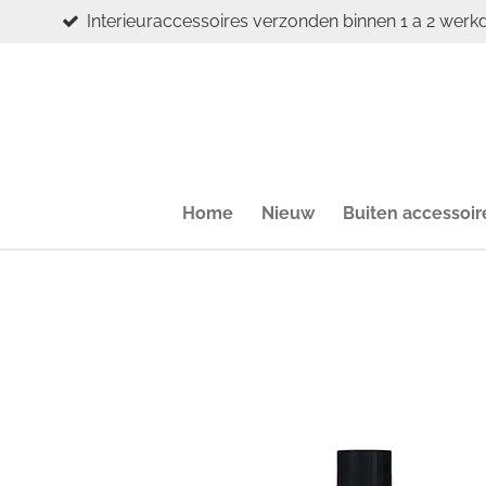
Interieuraccessoires verzonden binnen 1 a 2 werk
Ga
direct
naar
de
hoofdinhoud
Home
Nieuw
Buiten accessoir