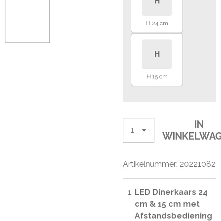
H
H 24 cm
H
H 15 cm
IN
WINKELWA
Artikelnummer:
20221082
LED Dinerkaars 24
cm & 15 cm met
Afstandsbediening