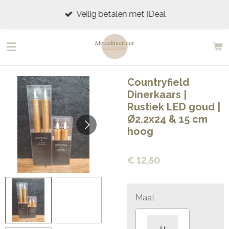
Ga
Veilig betalen met IDeal
direct
naar
de
hoofdinhoud
Countryfield
Dinerkaars |
Rustiek LED goud |
Ø2.2x24 & 15 cm
hoog
€ 12,50
Maat