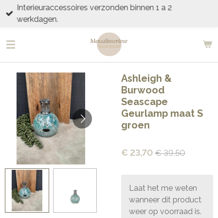
Interieuraccessoires verzonden binnen 1 a 2
Ga
werkdagen.
direct
naar
de
hoofdinhoud
Ashleigh &
Burwood
Seascape
Geurlamp maat S
groen
€ 23,70
€ 39,50
Laat het me weten
wanneer dit product
weer op voorraad is.