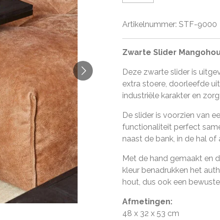
Artikelnummer:
STF-9000
Zwarte Slider Mangohout
Deze zwarte slider is uit
extra stoere, doorleefde ui
industriële karakter en zor
De slider is voorzien van e
functionaliteit perfect sa
naast de bank, in de hal of
Met de hand gemaakt en da
kleur benadrukken het auth
hout, dus ook een bewuste
Afmetingen:
48 x 32 x 53 cm