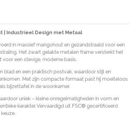
 | Industrieel Design met Metaal
gevoerd in massief mangohout en gezandstraald voor een
tstraling. Het zwart gelakte metalen frame versterkt het
gt voor een stevige, moderne basis.
en blad en een praktisch postvak, waardoor stijl en
menkomen. Met zijn compacte formaat past hij moeiteloos
 als bijzettafel in de woonkamer.
ardoor uniek – kleine onregelmatigheden in vorm en
entieke karakter. Vervaardigd uit FSC® gecertificeerd
 keuze.