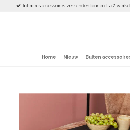
Interieuraccessoires verzonden binnen 1 a 2 werk
Ga
direct
naar
de
hoofdinhoud
Home
Nieuw
Buiten accessoire