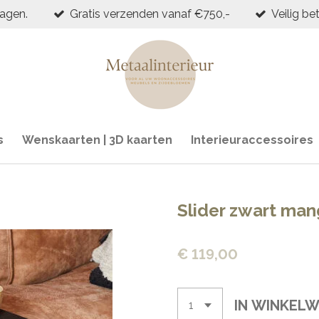
dagen.
Gratis verzenden vanaf €750,-
Veilig be
s
Wenskaarten | 3D kaarten
Interieuraccessoires
Slider zwart man
€ 119,00
IN WINKEL