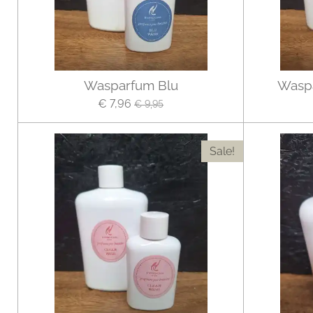
Wasparfum Blu
Wasp
€ 7,96
€ 9,95
Sale!