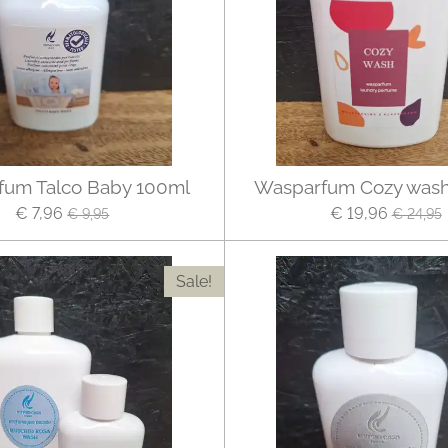
fum Talco Baby 100ml
Wasparfum Cozy wash
€ 7,96
€ 19,96
€ 9,95
€ 24,95
Sale!