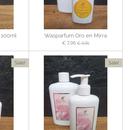
 100ml
Wasparfum Oro en Mirra
€ 7,96
€ 9,95
Sale!
Sale!