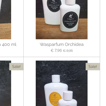
 400 ml
Wasparfum Orchidea
€ 7,96
€ 9,95
Sale!
Sale!