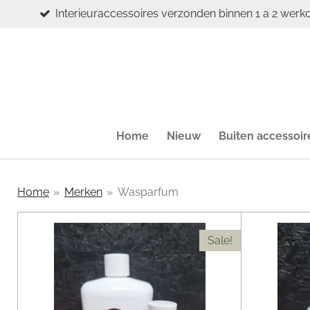
Interieuraccessoires verzonden binnen 1 a 2 werk
Ga
direct
naar
de
hoofdinhoud
Home
Nieuw
Buiten accessoir
Home
»
Merken
»
Wasparfum
Sale!