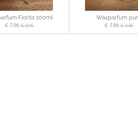
arfum Fiorita 100ml
Wasparfum pu
€ 7,96
€ 7,96
€ 9,95
€ 9,95