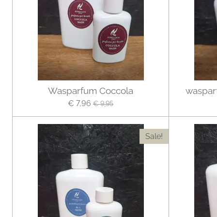
Wasparfum Coccola
waspar
€ 7,96
€ 9,95
Sale!